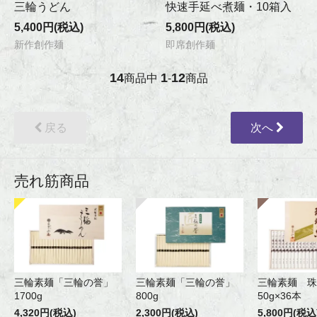
三輪うどん
快速手延べ煮麺・10箱入
5,400円(税込)
5,800円(税込)
新作創作麺
即席創作麺
14
1
12
商品中
-
商品
戻る
次へ
売れ筋商品
三輪素麺「三輪の誉」
三輪素麺「三輪の誉」
三輪素麺 珠
1700g
800g
50g×36本
4,320円(税込)
2,300円(税込)
5,800円(税込